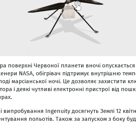
ура поверхні Червоної планети вночі опускається 
енери NASA, обігрівач підтримує внутрішню тем
олоді марсіанської ночі. Це дозволяє захистити к
тора і деякі чутливі електронні пристрої від по
урах.
і випробування Ingenuity досягнуть Землі 12 квітня
нтування польотів. Також за запуском з боку буд