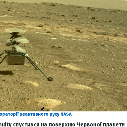
ораторії реактивного руху NASA
nuity спустився на поверхню Червоної планети