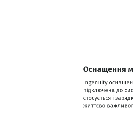
Оснащення ма
Ingenuity оснащен
підключена до сис
стосується і заря
життєво важливого