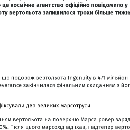
 це космічне агентство офіційно повідомило у 
ту вертольота залишилося трохи більше тижн
 що подорож вертольота Ingenuity в 471 мільйон 
everance закінчилася фінальним скиданням з йог
фіксували два великих марсотруси
ням вертольота на поверхню Марса ровер заря
%. Після цього марсохід від'їхав, і відтепер верт