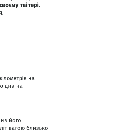
своєму твітері.
я.
кілометрів на
о дна на
див його
оліт вагою близько