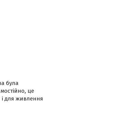
на була
мостійно, це
і і для живлення