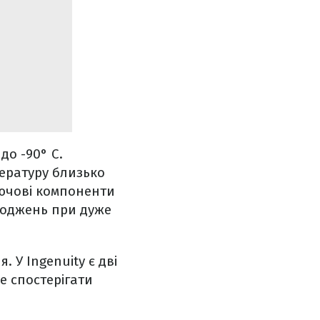
до -90° C.
пературу близько
лючові компоненти
шкоджень при дуже
. У Ingenuity є дві
е спостерігати