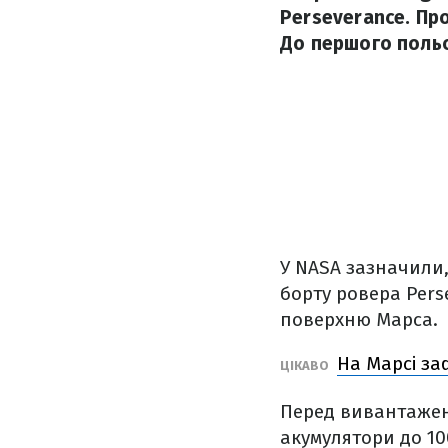
Perseverance. Про
До першого польо
У NASA зазначили,
борту ровера Pers
поверхню Марса.
На Марсі за
ЦІКАВО
Перед вивантажен
акумулятори до 100