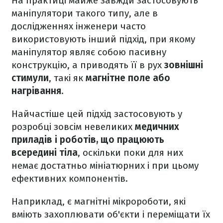
На практиці майже завжди застосовують
маніпулятори такого типу, але в
дослідженнях інженери часто
використовують інший підхід, при якому
маніпулятор являє собою пасивну
конструкцію, а приводять її в рух
зовнішні
стимули
, такі як
магнітне поле або
нагрівання
.
Найчастіше цей підхід застосовують у
розробці зовсім невеликих
медичних
приладів і роботів, що працюють
всередині тіла
, оскільки поки для них
немає достатньо мініатюрних і при цьому
ефективних компонентів.
Наприклад, є магнітні мікророботи, які
вміють захоплювати об'єкти і переміщати їх