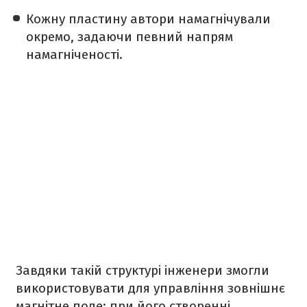
Кожну пластину автори намагнічували
окремо, задаючи певний напрям
намагніченості.
Завдяки такій структурі інженери змогли
використовувати для управління зовнішнє
магнітне поле: при його створенні