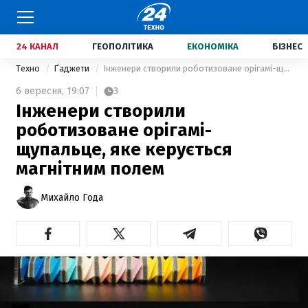
24 КАНАЛ
ГЕОПОЛІТИКА
ЕКОНОМІКА
БІЗНЕС
Техно
Ґаджети
Інженери створили роботизоване орігамі-щупальце, яке керується магнітним полем
6 вересня,
19:07
3
Інженери створили
роботизоване орігамі-
щупальце, яке керується
магнітним полем
Михайло Года