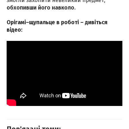
змогли захопити невеликий предмет,
обхопивши його навколо
.
Орігамі–щупальце в роботі – дивіться
відео: