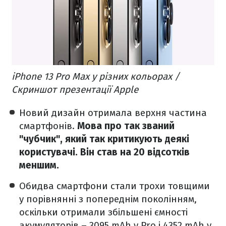
iPhone 13 Pro Max у різних кольорах /
Скриншот презентації Apple
Новий дизайн отримала верхня частина
смартфонів.
Мова про так званий
"чубчик", який так критикують деякі
користувачі. Він став на 20 відсотків
меншим.
Обидва смартфони стали трохи товщими
у порівнянні з попереднім поколінням,
оскільки отримали збільшені ємності
акумуляторів – 3095 mAh у Pro і 4352 mAh у