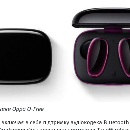
ники Oppo O-Free
включає в себе підтримку аудіокодека Bluetooth 
alcomm cVc і поліпшені протоколи TrueWireless S