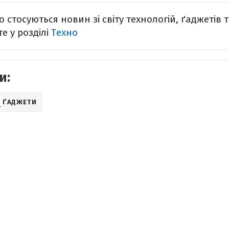
 стосуються новин зі світу технологій, ґаджетів 
е у розділі
Техно
и:
ҐАДЖЕТИ