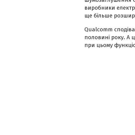
виробники електро
ще більше розшир
Qualcomm сподіває
половині року. А ц
при цьому функці