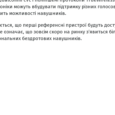
ніки можуть вбудувати підтримку різних голосов
ить можливості навушників.
ться, що перші референсні пристрої будуть досту
е означає, що зовсім скоро на ринку з’явиться бі
ональних бездротових навушників.