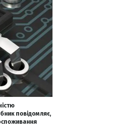
ністю
обник повідомляє,
госпоживання