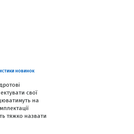
РИСТИКИ НОВИНОК
дротові
ектувати свої
ацюватимуть на
мплектації
ить тяжко назвати