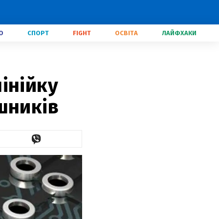
О
СПОРТ
FIGHT
ОСВІТА
ЛАЙФХАКИ
інійку
шників