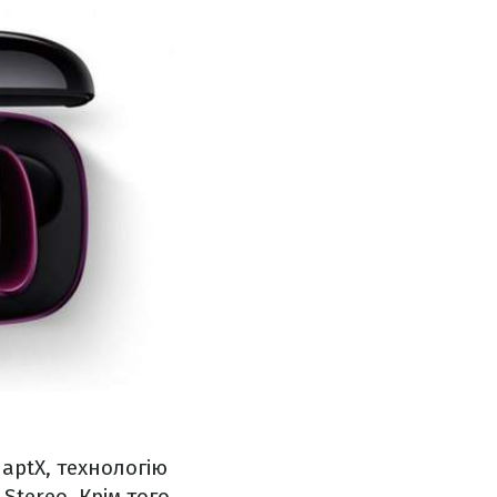
aptX, технологію
tereo. Крім того,