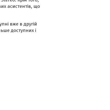
их асистентів, що
пні вже в другій
льше доступних і