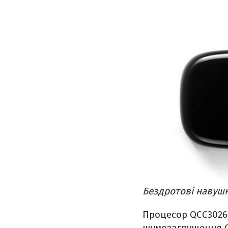
Бездротові навуш
Процесор QCC3026 
шумозаглушення Qu