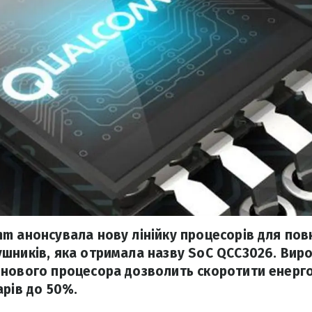
m анонсувала нову лінійку процесорів для пов
шників, яка отримала назву SoC QCC3026. Вир
 нового процесора дозволить скоротити енер
арів до 50%.