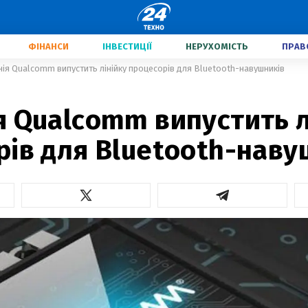
ФІНАНСИ
ІНВЕСТИЦІЇ
НЕРУХОМІСТЬ
ПРАВ
ія Qualcomm випустить лінійку процесорів для Bluetooth-навушників
 Qualcomm випустить л
рів для Bluetooth-наву