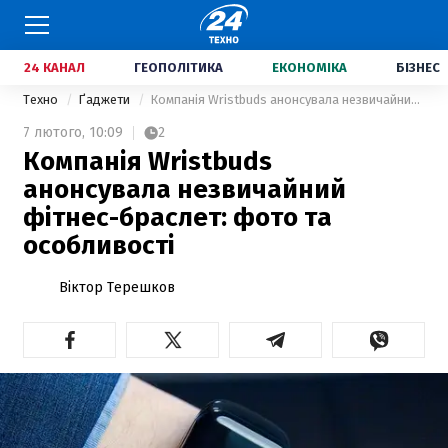
24 КАНАЛ
ГЕОПОЛІТИКА
ЕКОНОМІКА
БІЗНЕС
Техно
Ґаджети
Компанія Wristbuds анонсувала незвичайний фітнес-браслет: фото та особливості
7 лютого,
10:09
2
Компанія Wristbuds
анонсувала незвичайний
фітнес-браслет: фото та
особливості
Віктор Терешков