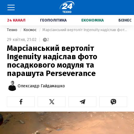
24 КАНАЛ
ГЕОПОЛІТИКА
ЕКОНОМІКА
БІЗНЕС
Техно
Космос
Марсіанський вертоліт Ingenuity надіслав фото посадкового модуля та парашута Perseverance
29 квітня,
21:02
2
Марсіанський вертоліт
Ingenuity надіслав фото
посадкового модуля та
парашута Perseverance
Олександр Гайдамашко