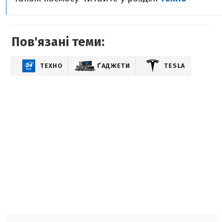
Пов'язані теми:
ТЕХНО
ҐАДЖЕТИ
TESLA