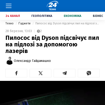
24 КАНАЛ
ГЕОПОЛІТИКА
ЕКОНОМІКА
БІЗНЕС
Техно
Ґаджети
Пилосос від Dyson підсвічує пил на підлозі за допомогою лазерів
28 березня,
13:03
2
Пилосос від Dyson підсвічує пил
на підлозі за допомогою
лазерів
Олександр Гайдамашко