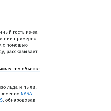
нный гость из-за
тоянии примерно
м с помощью
ду, рассказывает
смическом объекте
зо льда и пыли,
 временем
NASA
AS
, обнародовав