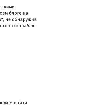
ческими
оем блоге на
ю", не обнаружив
етного корабля.
 можем найти