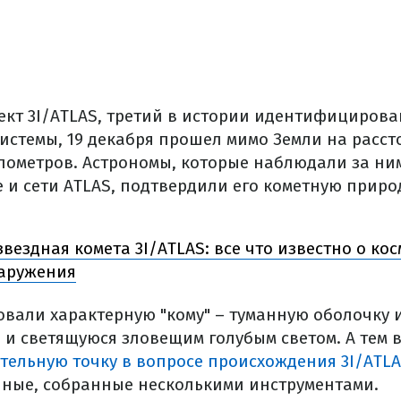
кт 3I/ATLAS, третий в истории идентифицирова
истемы, 19 декабря прошел мимо Земли на расс
лометров. Астрономы, которые наблюдали за ни
 и сети ATLAS, подтвердили его кометную приро
вездная комета 3I/ATLAS: все что известно о ко
наружения
вали характерную "кому" – туманную оболочку и
и светящуюся зловещим голубым светом. А тем
тельную точку в вопросе происхождения 3I/ATL
нные, собранные несколькими инструментами.