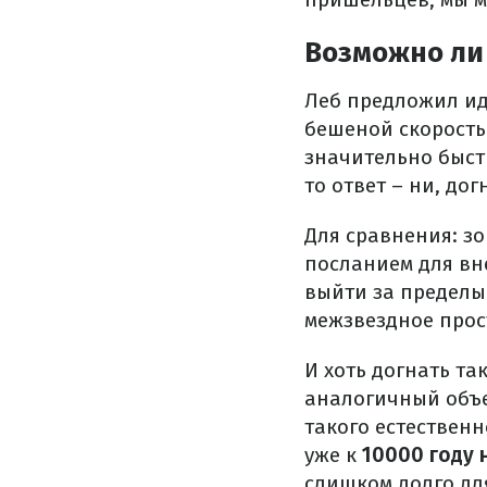
Возможно ли 
Леб предложил иде
бешеной скорость
значительно быстр
то ответ – ни, до
Для сравнения: з
посланием для вн
выйти за пределы
межзвездное прос
И хоть догнать та
аналогичный объе
такого естественн
уже к
10000 году 
слишком долго дл