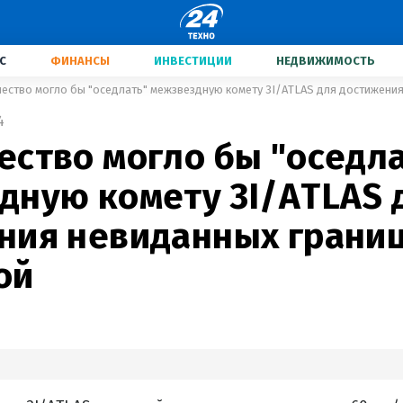
С
ФИНАНСЫ
ИНВЕСТИЦИИ
НЕДВИЖИМОСТЬ
4
ество могло бы "оседл
дную комету 3I/ATLAS 
ния невиданных грани
ой