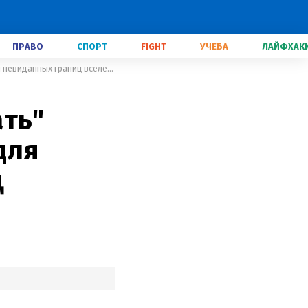
ПРАВО
СПОРТ
FIGHT
УЧЕБА
ЛАЙФХАК
Человечество могло бы "оседлать" межзвездную комету 3I/ATLAS для достижения невиданных границ вселенной
ать"
для
ц