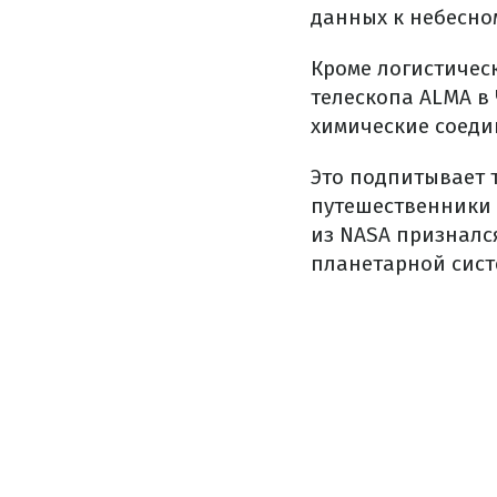
данных к небесном
Кроме логистичес
телескопа ALMA в
химические соеди
Это подпитывает 
путешественники
из NASA признался
планетарной сист