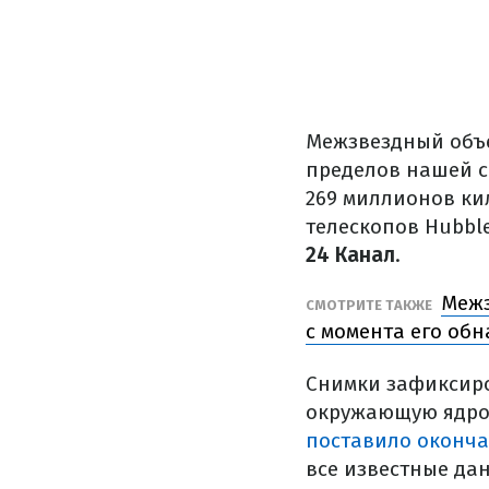
Межзвездный объе
пределов нашей с
269 миллионов ки
телескопов Hubble
24 Канал
.
Межз
СМОТРИТЕ ТАКЖЕ
с момента его об
Снимки зафиксиро
окружающую ядро 
поставило оконча
все известные да