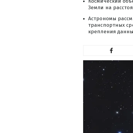
Космический объе
Земли на рассто
Астрономы рассм
транспортных сре
крепления данных