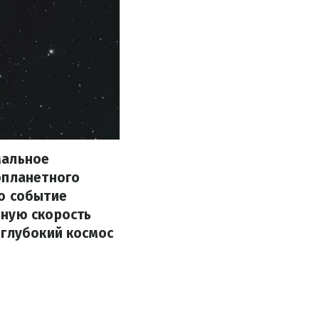
мальное
опланетного
о событие
мную скорость
 глубокий космос