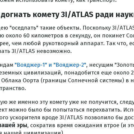
догнать комету 3I/ATLAS ради наук
ю "оседлать" такие объекты. Поскольку 3I/ATLA
ю около 60 километров в секунду, он покинет С
ее, чем любой рукотворный аппарат. Так что, е
гнать 3I/ATLAS невозможно.
ондам
"Вояджер-1" и "Вояджер-2"
, несущим "Золот
еземных цивилизаций, понадобится еще около 2
 Облака Оорта (границы Солнечной системы) в 
транство.
кую же именно эту комету уже не получится, сле
кт можно было бы попытаться перехватить. Ис
ого ускорителя вроде 3I/ATLAS позволило бы до
нашей эры
, сократив время ожидания втрое (и эт
я нашей цивилизации).