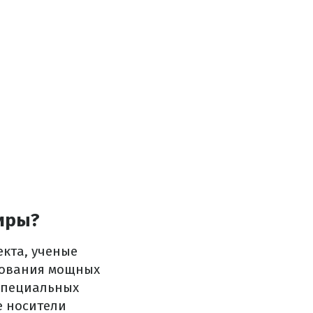
миры?
екта, ученые
зования мощных
 специальных
е носители