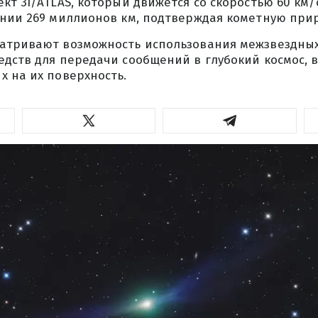
кт 3I/ATLAS, который движется со скоростью 60 км
янии 269 миллионов км, подтверждая кометную прир
атривают возможность использования межзвездных
дств для передачи сообщений в глубокий космос, в
 на их поверхность.