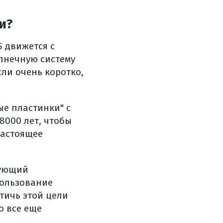
и?
S движется с
олнечную систему
сли очень коротко,
ые пластинки" с
8000 лет, чтобы
настоящее
дующий
пользование
стичь этой цели
о все еще