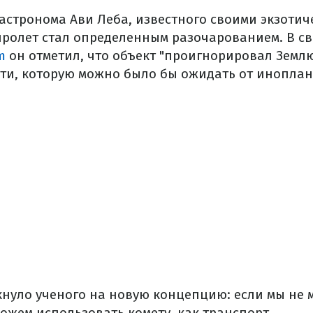
 астронома Ави Леба, известного своими экзоти
 пролет стал определенным разочарованием. В св
m
он отметил, что объект "проигнорировал Земл
ти, которую можно было бы ожидать от иноплан
кнуло ученого на новую концепцию: если мы не
ожем использовать комету, как транспорт.