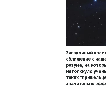
Загадочный косм
сближение с наше
разума, на котор
натолкнуло учены
таких "пришельце
значительно эфф