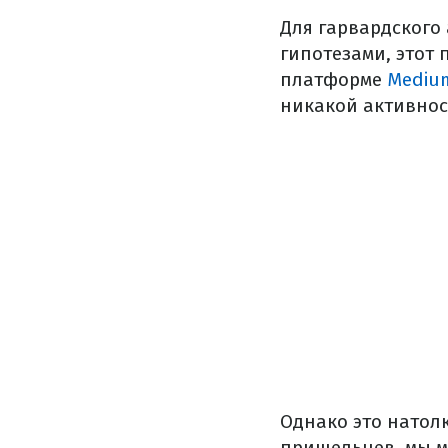
Для гарвардского
гипотезами, этот
платформе
Mediu
никакой активнос
Однако это натол
пришельцев, мы м