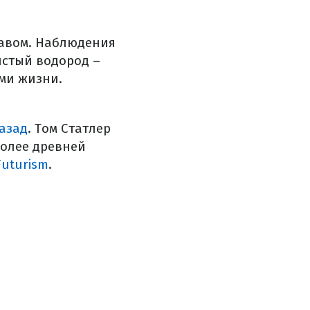
тавом. Наблюдения
истый водород –
ми жизни.
е
азад
. Том Статлер
более древней
Futurism
.