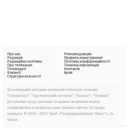
Про нас
Рекламодавцям
Редакція
Правила користування
Редакційна політика
Політика конфіденційності
Про телеканал
Технічна інформація
Телеведучі
Контакти
Вакансії
Архів
Структура власності
Всі комерційні рекламні матеріали позначені словами
"Спецпроєкт", "Партнерський матеріал", "Експерт", "Позиція".
Детальніше щодо реклами та правил цитування можна
ознайомитись в правилах користування сайтом. Усі права
захищені. © 2005—2021, ПрАТ «Телерадіокомпанія "Люкс"», 24
Канал.