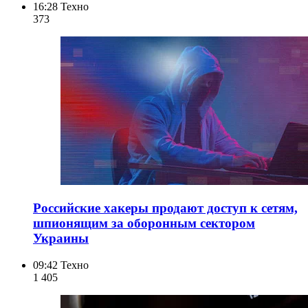
16:28
Техно
373
Российские хакеры продают доступ к сетям,
шпионящим за оборонным сектором
Украины
09:42
Техно
1 405