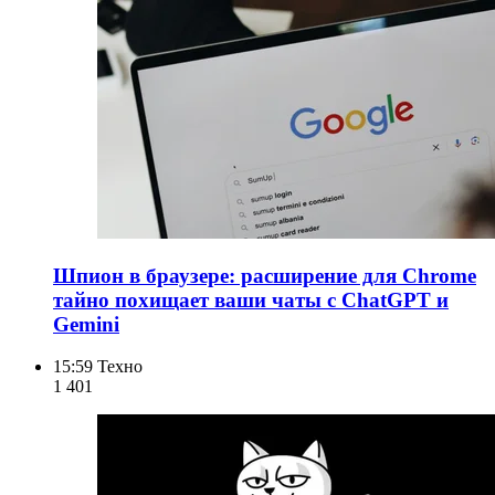
Шпион в браузере: расширение для Chrome
тайно похищает ваши чаты с ChatGPT и
Gemini
15:59
Техно
1 401