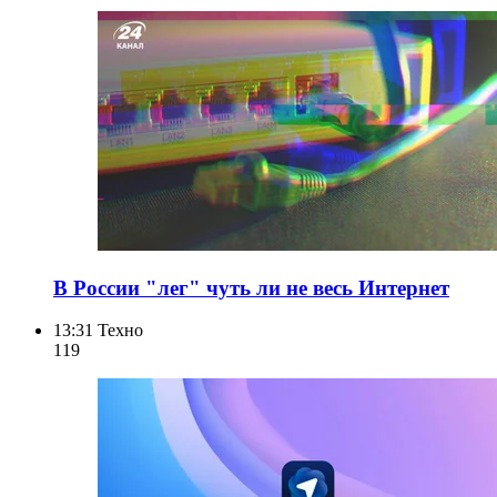
В России "лег" чуть ли не весь Интернет
13:31
Техно
119