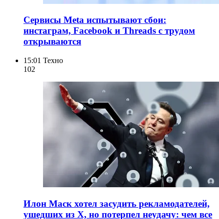
Сервисы Meta испытывают сбои:
инстаграм, Facebook и Threads с трудом
открываются
15:01
Техно
102
Илон Маск хотел засудить рекламодателей,
ушедших из X, но потерпел неудачу: чем все