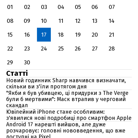
01
02
03
04
05
06
07
08
09
10
11
12
13
14
15
16
17
18
19
20
21
22
23
24
25
26
27
28
29
30
Статті
Новий годинник Sharp навчився визначати,
скільки ви з'їли протягом дня
"Якби я був убивцею, ці придурки з The Verge
були б мертвими": Маск втрапив у черговий
скандал
Ювілейний iPhone стане особливим:
з'явилися нові подробиці про смартфон Apple
Android 17 нарешті вийшов, але дуже
розчаровує: головні нововведення, що вже
доступні на Pixel