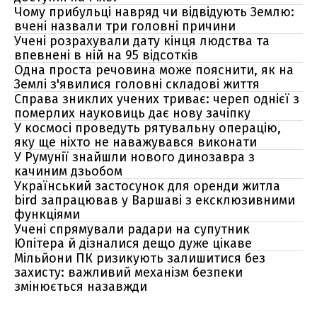
Чому прибульці навряд чи відвідують Землю:
вчені назвали три головні причини
Учені розрахували дату кінця людства та
впевнені в ній на 95 відсотків
Одна проста речовина може пояснити, як на
Землі з'явилися головні складові життя
Справа зниклих учених триває: череп однієї з
померлих науковиць дає нову зачіпку
У космосі проведуть рятувальну операцію,
яку ще ніхто не наважувався виконати
У Румунії знайшли нового динозавра з
качиним дзьобом
Український застосунок для оренди житла
bird запрацював у Варшаві з ексклюзивними
функціями
Учені спрямували радари на супутник
Юпітера й дізналися дещо дуже цікаве
Мільйони ПК ризикують залишитися без
захисту: важливий механізм безпеки
змінюється назавжди