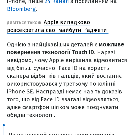
iPhone, пише
24 Канал
з посиланням на
Bloomberg
.
Apple випадково
ДИВІТЬСЯ ТАКОЖ
розсекретила свої майбутні ґаджети
Однією з найцікавіших деталей є
можливе
повернення технології Touch ID
. Наразі
невідомо, чому Apple вирішила відмовитися
від більш сучасної Face ID на користь
сканера відбитків пальців, який востаннє
використовувався у третьому поколінні
iPhone SE. Насправді немає навіть доказів
того, що від Face ID взагалі відмовляться,
адже смартфон цілком може поєднувати
обидві технології.
Це не перший випадок, коли компанія