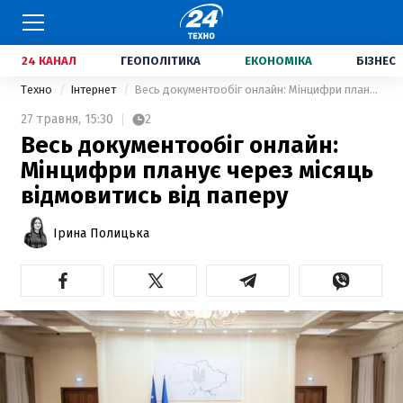
24 КАНАЛ
ГЕОПОЛІТИКА
ЕКОНОМІКА
БІЗНЕС
Техно
Інтернет
Весь документообіг онлайн: Мінцифри планує через місяць відмовитись від паперу
27 травня,
15:30
2
Весь документообіг онлайн:
Мінцифри планує через місяць
відмовитись від паперу
Ірина Полицька