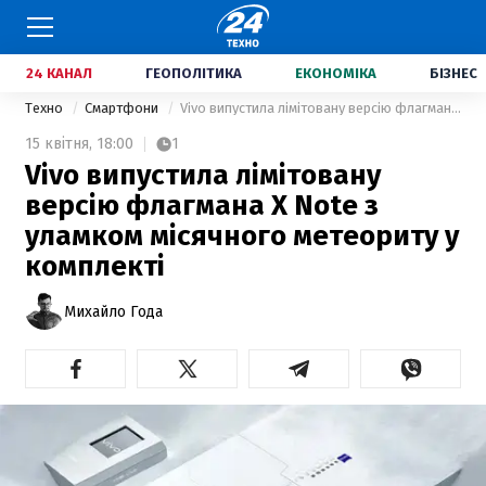
24 КАНАЛ
ГЕОПОЛІТИКА
ЕКОНОМІКА
БІЗНЕС
Техно
Смартфони
Vivo випустила лімітовану версію флагмана X Note з уламком місячного метеориту у комплекті
15 квітня,
18:00
1
Vivo випустила лімітовану
версію флагмана X Note з
уламком місячного метеориту у
комплекті
Михайло Года