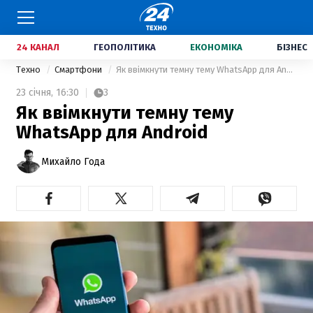
24 КАНАЛ
ГЕОПОЛІТИКА
ЕКОНОМІКА
БІЗНЕС
Техно
Смартфони
Як ввімкнути темну тему WhatsApp для Android
23 січня,
16:30
3
Як ввімкнути темну тему
WhatsApp для Android
Михайло Года