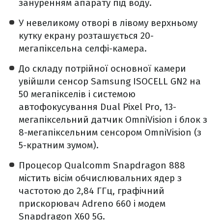
зануренням апарату під воду.
У невеликому отворі в лівому верхньому
кутку екрану розташується 20-
мегапіксельна селфі-камера.
До складу потрійної основної камери
увійшли сенсор Samsung ISOCELL GN2 на
50 мегапікселів і системою
автофокусування Dual Pixel Pro, 13-
мегапіксельний датчик OmniVision і блок з
8-мегапіксельним сенсором OmniVision (з
5-кратним зумом).
Процесор Qualcomm Snapdragon 888
містить вісім обчислювальних ядер з
частотою до 2,84 ГГц, графічний
прискорювач Adreno 660 і модем
Snapdragon X60 5G.