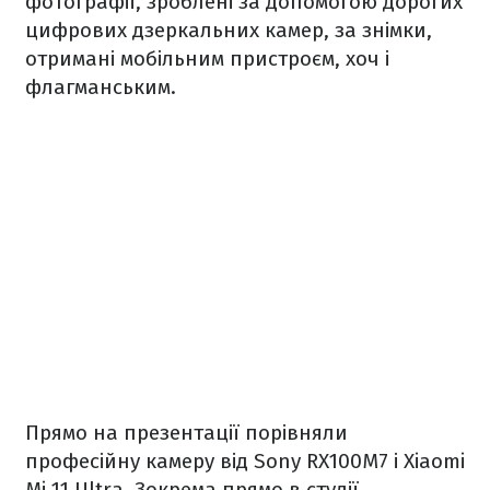
фотографії, зроблені за допомогою дорогих
цифрових дзеркальних камер, за знімки,
отримані мобільним пристроєм, хоч і
флагманським.
Прямо на презентації порівняли
професійну камеру від Sony RX100M7 і Xiaomi
Mi 11 Ultra. Зокрема прямо в студії