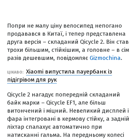
Попри не малу ціну велосипед непогано
продавався в Китаї, і тепер представлена
друга версія – складаний Qicycle 2. Він став
трохи більшим, стійкішим, а головне – в сім
разів дешевшим, повідомляє
Gizmochina
.
Xiaomi випустила пауербанк із
ЦІКАВО:
підігрівом для рук
Qicycle 2 нагадує попередній складаний
байк марки – Qicycle EF1, але більш
витончений і міцний. Невеликий дисплей і
фара інтегровані в кермову стійку, а задній
ліхтар спалахує автоматично при
натисканні гальма. На передньому колесі