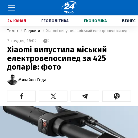
24 КАНАЛ
ГЕОПОЛІТИКА
ЕКОНОМІКА
БІЗНЕС
Техно
Ґаджети
Xiaomi випустила міський електровелосипед за 425 доларів: фото
7 грудня,
16:02
2
Xiaomi випустила міський
електровелосипед за 425
доларів: фото
Михайло Года