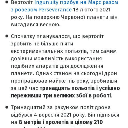
Вертоліт
Ingunuity прибув на Марс разом
з ровером Perseverance
18 лютого 2021
року. На поверхню Червоної планети він
висадився весною.
Спочатку планувалося, що вертоліт
зробить не більше п'яти
експериментальних польотів, тим самим
довівши можливість використання
подібних апаратів для дослідження
планети. Однак станом на сьогодні дрон
пропрацював майже пів року, зробивши
за цей час
тринадцять польотів і успішно
переживши три великих збої в роботі
.
Тринадцятий за рахунком політ дрона
відбувся 4 вересня 2021 року. Він піднявся
на
8 метрів і пролетів в цілому 210