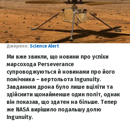
Джерело:
Science Alert
Ми вже звикли, що новини про успіхи
марсохода Perseverance
супроводжуються й новинами про його
помічника – вертольота Ingunuity.
Завданням дрона було лише вціліти та
здійснити щонайменше один політ, однак
він показав, що здатен на більше. Тепер
же NASA вирішило подальшу долю
Ingunuity.