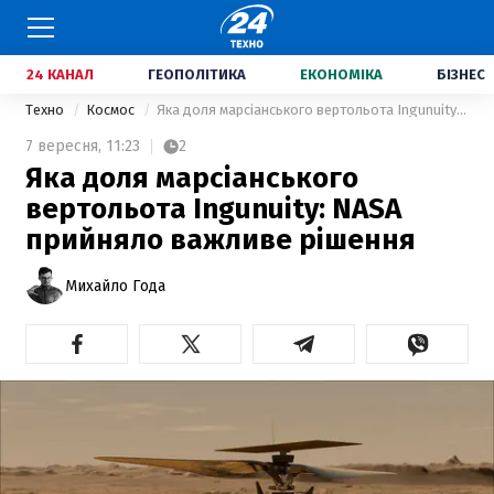
24 КАНАЛ
ГЕОПОЛІТИКА
ЕКОНОМІКА
БІЗНЕС
Техно
Космос
Яка доля марсіанського вертольота Ingunuity: NASA прийняло важливе рішення
7 вересня,
11:23
2
Яка доля марсіанського
вертольота Ingunuity: NASA
прийняло важливе рішення
Михайло Года