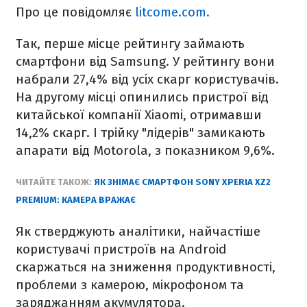
Про це повідомляє
litcome.com.
Так, перше місце рейтингу займають
смартфони від Samsung. У рейтингу вони
набрали 27,4% від усіх скарг користувачів.
На другому місці опинились пристрої від
китайської компанії Xiaomi, отримавши
14,2% скарг. І трійку "лідерів" замикають
апарати від Motorola, з показником 9,6%.
ЧИТАЙТЕ ТАКОЖ:
ЯК ЗНІМАЄ СМАРТФОН SONY XPERIA XZ2
PREMIUM: КАМЕРА ВРАЖАЄ
Як стверджують аналітики, найчастіше
користувачі пристроїв на Android
скаржаться на зниження продуктивності,
проблеми з камерою, мікрофоном та
заряджанням акумулятора.