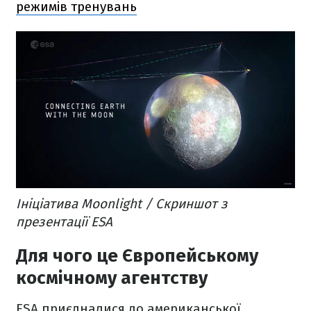
режимів тренувань
Ініціатива Moonlight / Скриншот з
презентації ESA
Для чого це Європейському
космічному агентству
ESA приєдналися до американської