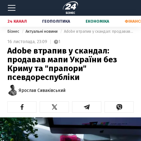
24 КАНАЛ
ГЕОПОЛІТИКА
ЕКОНОМІКА
ФІНАНС
Бізнес
Актуальні новини
Adobe втрапив у скандал: продавав мапи України без Криму та "прапори" псевдореспубліки
16 листопада,
23:09
1
Adobe втрапив у скандал:
продавав мапи України без
Криму та "прапори"
псевдореспубліки
Ярослав Сиваківський