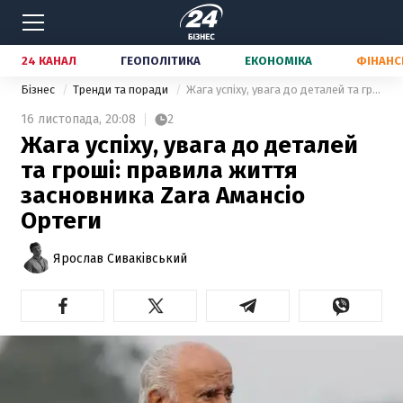
24 КАНАЛ
ГЕОПОЛІТИКА
ЕКОНОМІКА
ФІНАНС
Бізнес
Тренди та поради
Жага успіху, увага до деталей та гроші: правила життя засновника Zara Амансіо Ортеги
16 листопада,
20:08
2
Жага успіху, увага до деталей
та гроші: правила життя
засновника Zara Амансіо
Ортеги
Ярослав Сиваківський