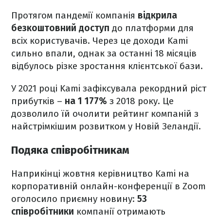
Протягом пандемії компанія
відкрила
безкоштовний доступ
до платформи для
всіх користувачів. Через це доходи Kami
сильно впали, однак за останні 18 місяців
відбулось різке зростання клієнтської бази.
У 2021 році Kami зафіксувала рекордний ріст
прибутків –
на 1 177%
з 2018 року. Це
дозволило їй очолити рейтинг компаній з
найстрімкішим розвитком у Новій Зеландії.
Подяка співробітникам
Наприкінці жовтня керівництво Kami на
корпоративній онлайн-конференції в Zoom
оголосило приємну новину:
53
співробітники
компанії отримають