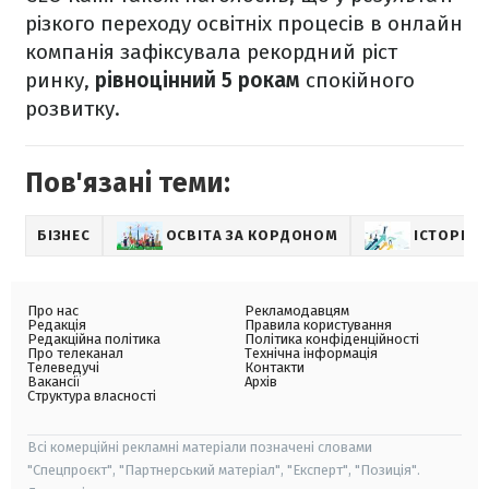
різкого переходу освітніх процесів в онлайн
компанія зафіксувала рекордний ріст
ринку,
рівноцінний 5 рокам
спокійного
розвитку.
Пов'язані теми:
БІЗНЕС
ОСВІТА ЗА КОРДОНОМ
ІСТОРІЇ У
Про нас
Рекламодавцям
Редакція
Правила користування
Редакційна політика
Політика конфіденційності
Про телеканал
Технічна інформація
Телеведучі
Контакти
Вакансії
Архів
Структура власності
Всі комерційні рекламні матеріали позначені словами
"Спецпроєкт", "Партнерський матеріал", "Експерт", "Позиція".