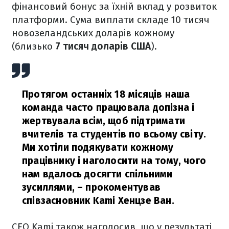
фінансовий бонус за їхній вклад у розвиток
платформи. Сума виплати складе 10 тисяч
новозеландських доларів кожному
(близько
7 тисяч доларів США
).
Протягом останніх 18 місяців наша
команда часто працювала допізна і
жертвувала всім, щоб підтримати
вчителів та студентів по всьому світу.
Ми хотіли подякувати кожному
працівнику і наголосити на тому, чого
нам вдалось досягти спільними
зусиллями,
– прокоментував
співзасновник Kami Хенцзе Ван.
СЕО Kami також наголосив, що у результаті