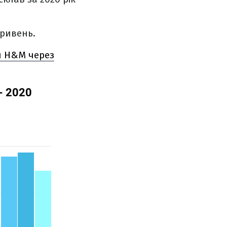
гривень.
и H&M через