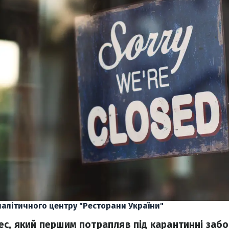
алітичного центру "Ресторани України"
ес, який першим потрапляв під карантинні заб