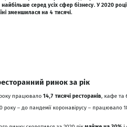
найбільше серед усіх сфер бізнесу. У 2020 році 
їні зменшилася на 4 тисячі.
ресторанний ринок за рік
 року працювало
14,7 тисячі ресторанів
, кафе та 
0 року – до пандемії коронавірусу – працювало 18
ого ринку скоротився за 2020 рік
майже на 30%
і