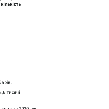
кількість
барів.
,6 тисячі
 склав за 2020 рік