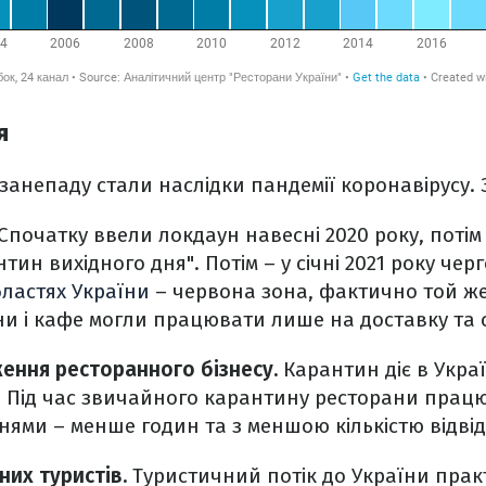
я
анепаду стали наслідки пандемії коронавірусу. 
 Спочатку ввели локдаун навесні 2020 року, потім
ин вихідного дня". Потім – у січні 2021 року чер
бластях України
– червона зона, фактично той же
и і кафе могли працювати лише на доставку та 
ення ресторанного бізнесу.
Карантин діє в Украї
. Під час звичайного карантину ресторани працю
ми – менше годин та з меншою кількістю відвід
мних туристів.
Туристичний потік до України пра