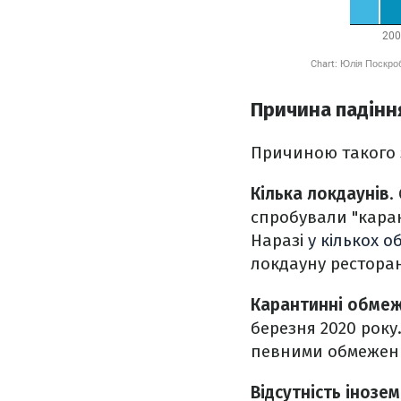
Причина падінн
Причиною такого з
Кілька локдаунів
.
спробували "карант
Наразі
у кількох о
локдауну ресторан
Карантинні обмеж
березня 2020 року
певними обмеження
Відсутність інозе