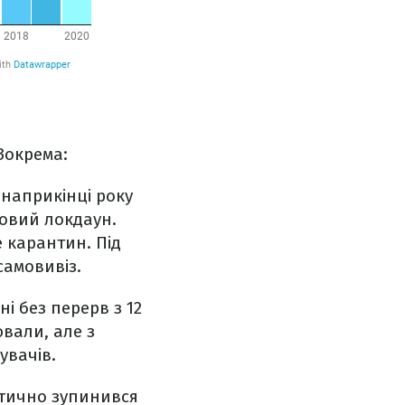
Зокрема:
 наприкінці року
говий локдаун.
 карантин. Під
самовивіз.
ні без перерв з 12
вали, але з
увачів.
ктично зупинився