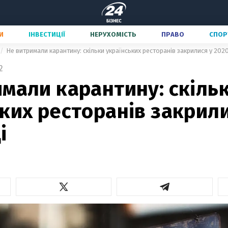
И
ІНВЕСТИЦІЇ
НЕРУХОМІСТЬ
ПРАВО
СПОР
Не витримали карантину: скільки українських ресторанів закрилися у 2020
2
мали карантину: скіль
ких ресторанів закрили
і