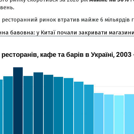
ивень.
ці ресторанний ринок втратив майже 6 мільярдів 
нна бавовна: у Китаї почали закривати магазин