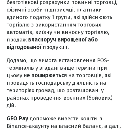
безготівкові розрахунки повинні торговці,
фізичні особи-підприємці, платники
єдиного податку 1 групи, які здійснюють
торгівлю з використанням торгових
автоматів, виїзну чи виносну торгівлю,
продаж
власноруч вирощеної або
відгодованої
продукції.
Додамо, що вимога встановлення POS-
терміналів у згадані вище терміни при
цьому
не поширюється
на торговців, які
провадять господарську діяльність на
територіях громад, що розташовані у
районах проведення воєнних (бойових)
дій.
GEO Pay
допоможе вивести кошти із
Binance-акаунту на власний баланс, а далі,