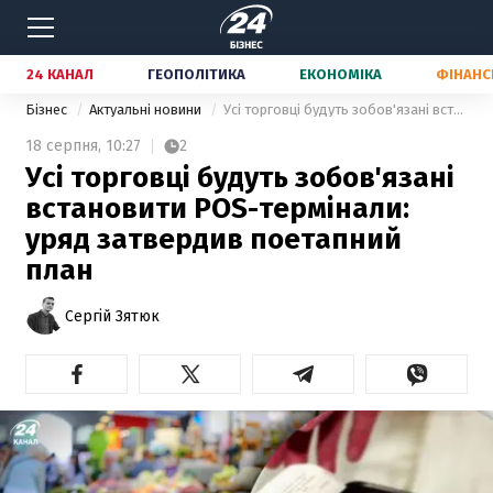
24 КАНАЛ
ГЕОПОЛІТИКА
ЕКОНОМІКА
ФІНАНС
Бізнес
Актуальні новини
Усі торговці будуть зобов'язані встановити POS-термінали: уряд затвердив поетапний план
18 серпня,
10:27
2
Усі торговці будуть зобов'язані
встановити POS-термінали:
уряд затвердив поетапний
план
Сергій Зятюк