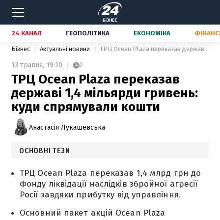
24 КАНАЛ
ГЕОПОЛІТИКА
ЕКОНОМІКА
ФІНАНС
Бізнес
Актуальні новини
ТРЦ Ocean Plaza переказав державі 1,4 мільярди гривень: куди спрямували кошти
13 травня,
19:20
2
ТРЦ Ocean Plaza переказав
державі 1,4 мільярди гривень:
куди спрямували кошти
Анастасія Лукашевська
ОСНОВНІ ТЕЗИ
ТРЦ Ocean Plaza переказав 1,4 млрд грн до
Фонду ліквідації наслідків збройної агресії
Росії завдяки прибутку від управління.
Основний пакет акцій Ocean Plaza