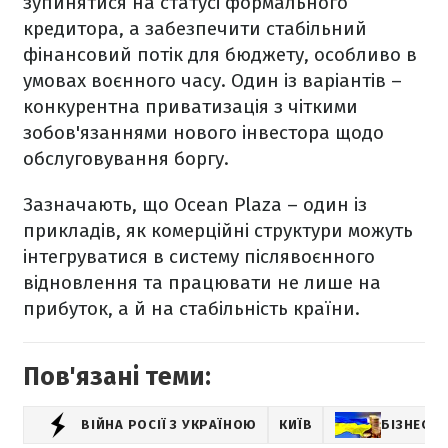
зупинятися на статусі формального
кредитора, а забезпечити стабільний
фінансовий потік для бюджету, особливо в
умовах воєнного часу. Один із варіантів –
конкурентна приватизація з чіткими
зобов'язаннями нового інвестора щодо
обслуговування боргу.
Зазначають, що Ocean Plaza – один із
прикладів, як комерційні структури можуть
інтегруватися в систему післявоєнного
відновлення та працювати не лише на
прибуток, а й на стабільність країни.
Пов'язані теми:
ВІЙНА РОСІЇ З УКРАЇНОЮ
КИЇВ
БІЗНЕС У