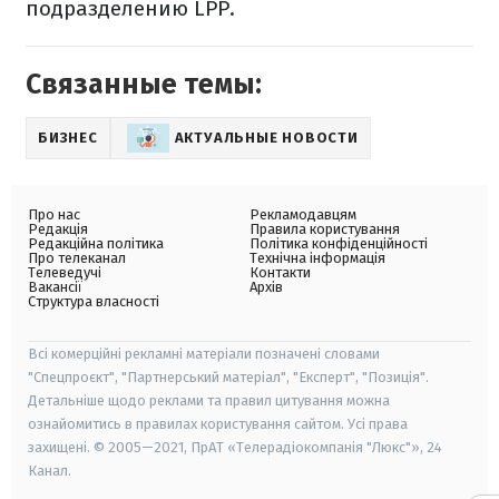
подразделению LPP.
Связанные темы:
БИЗНЕС
АКТУАЛЬНЫЕ НОВОСТИ
Про нас
Рекламодавцям
Редакція
Правила користування
Редакційна політика
Політика конфіденційності
Про телеканал
Технічна інформація
Телеведучі
Контакти
Вакансії
Архів
Структура власності
Всі комерційні рекламні матеріали позначені словами
"Спецпроєкт", "Партнерський матеріал", "Експерт", "Позиція".
Детальніше щодо реклами та правил цитування можна
ознайомитись в правилах користування сайтом. Усі права
захищені. © 2005—2021, ПрАТ «Телерадіокомпанія "Люкс"», 24
Канал.