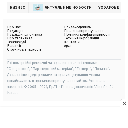
БИЗНЕС
АКТУАЛЬНЫЕ НОВОСТИ
VODAFONE
Про нас
Рекламодавцям
Редакція
Правила користування
Редакційна політика
Політика конфіденційності
Про телеканал
Технічна інформація
Телеведучі
Контакти
Вакансії
Архів
Структура власності
Всі комерційні рекламні матеріали позначені словами
"Спецпроєкт", "Партнерський матеріал", "Експерт", "Позиція".
Детальніше щодо реклами та правил цитування можна
ознайомитись в правилах користування сайтом. Усі права
захищені. © 2005—2021, ПрАТ «Телерадіокомпанія "Люкс"», 24
Канал.