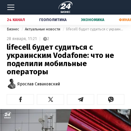
24 КАНАЛ
ГЕОПОЛИТИКА
ЭКОНОМИКА
ФИНА
Бизнес
Актуальные новости
lifecell будет судиться с украинским Vodafone: что не поделили мобильные операторы
28 января,
11:21
2
lifecell будет судиться с
украинским Vodafone: что не
поделили мобильные
операторы
Ярослав Сиваковский