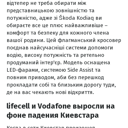
відтепер не треба обирати між
представницькою зовнішністю та
потужністю, адже зі Škoda Kodiaq ви
обираєте все це плюс найважливіше –
комфорт та безпеку для кожного члена
вашої родини. Цей флагманський кросовер
поєднав найсучасніші системи допомоги
водію, високу потужність та ретельно
продуманий інтер'єр. Модель оснащена
LED-фарами, системою Side Assist та
повним приводом, аби без перешкод
прокладати собі та близьким дорогу туди,
де на вас чекають нові відкриття.
lifecell и Vodafone выросли на
фоне падения Киевстара
Когда в сети Киевстар произошел