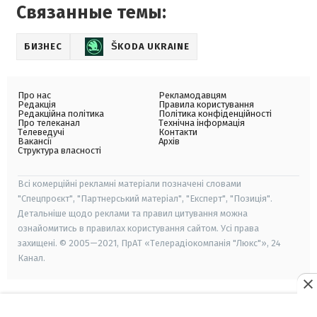
Связанные темы:
БИЗНЕС
ŠKODA UKRAINE
Про нас
Рекламодавцям
Редакція
Правила користування
Редакційна політика
Політика конфіденційності
Про телеканал
Технічна інформація
Телеведучі
Контакти
Вакансії
Архів
Структура власності
Всі комерційні рекламні матеріали позначені словами
"Спецпроєкт", "Партнерський матеріал", "Експерт", "Позиція".
Детальніше щодо реклами та правил цитування можна
ознайомитись в правилах користування сайтом. Усі права
захищені. © 2005—2021, ПрАТ «Телерадіокомпанія "Люкс"», 24
Канал.