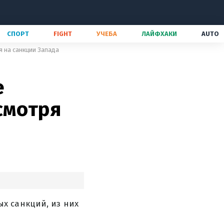
СПОРТ
FIGHT
УЧЕБА
ЛАЙФХАКИ
AUTO
я на санкции Запада
е
смотря
х санкций, из них