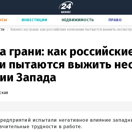
НСЫ
ИНВЕСТИЦИИ
НЕДВИЖИМОСТЬ
ПРАВО
сти
Бизнес на грани: как российские компании пытаются выжить несмотр
а грани: как российски
и пытаются выжить не
ции Запада
ская
предприятий испытали негативное влияние западны
ачительные трудности в работе.