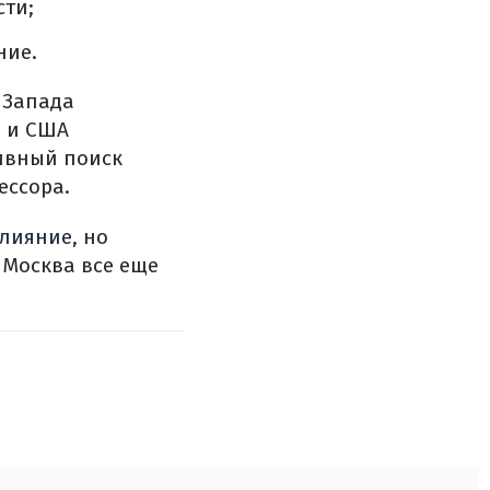
ти;
ние.
 Запада
ы и США
тивный поиск
ессора.
влияние
, но
 Москва все еще