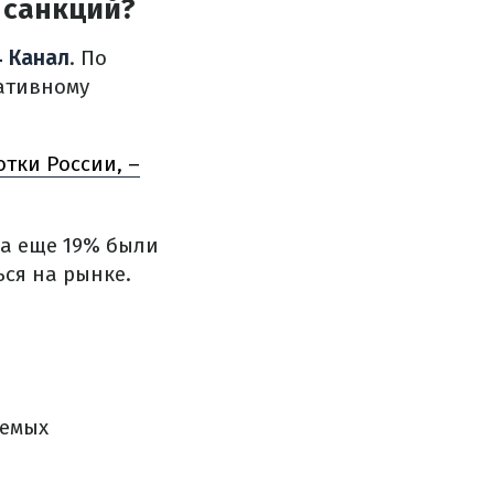
 санкций?
4 Канал
. По
ативному
тки России, –
 а еще 19% были
ся на рынке.
:
аемых