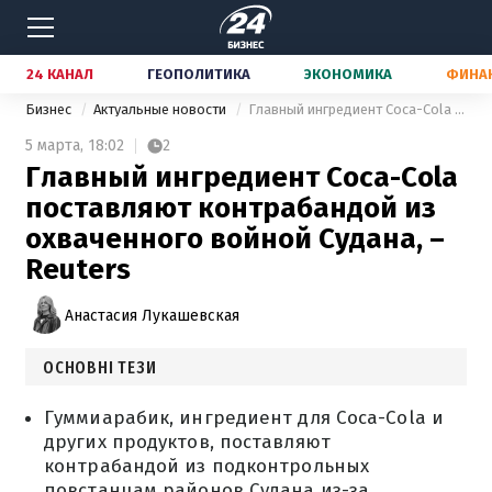
24 КАНАЛ
ГЕОПОЛИТИКА
ЭКОНОМИКА
ФИНА
Бизнес
Актуальные новости
Главный ингредиент Coca-Cola поставляют контрабандой из охваченного войной Судана, – Reuters
5 марта,
18:02
2
Главный ингредиент Coca-Cola
поставляют контрабандой из
охваченного войной Судана, –
Reuters
Анастасия Лукашевская
ОСНОВНІ ТЕЗИ
Гуммиарабик, ингредиент для Coca-Cola и
других продуктов, поставляют
контрабандой из подконтрольных
повстанцам районов Судана из-за