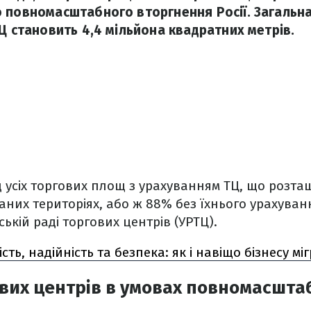
 повномасштабного вторгнення Росії. Загальн
Ц становить 4,4 мільйона квадратних метрів.
д усіх торгових площ з урахуванням ТЦ, що розта
них територіях, або ж 88% без їхнього урахуванн
ькій раді торгових центрів (УРТЦ).
ість, надійність та безпека: як і навіщо бізнесу мі
вих центрів в умовах повномасштаб