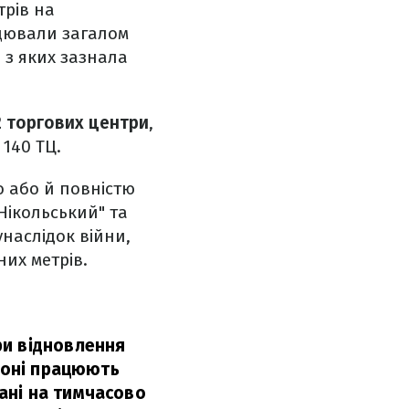
трів на
ацювали загалом
 з яких зазнала
2 торгових центри
,
140 ТЦ.
о або й повністю
"Нікольський" та
унаслідок війни,
их метрів.
ри відновлення
гіоні працюють
ані на тимчасово