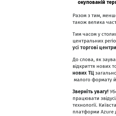
окупованій тери
Разом з тим, менш
також велика част
Тим часом у стол
центральних регіо
усі торгові центр
До слова, як заув
відкриття нових то
нових ТЦ
загально
малого формату й 
Зверніть увагу!
Убе
працювати звідусі
технології. Київс
платформи Azure д