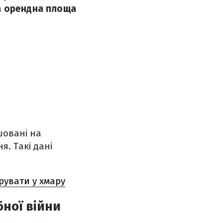
а орендна площа
шовані на
я. Такі дані
грувати у хмару
ної війни