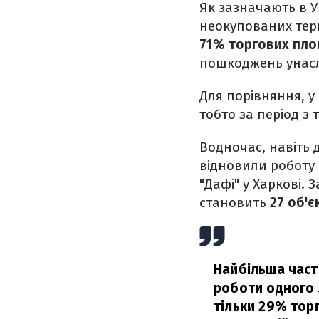
Як зазначають в У
неокупованих тери
71% торгових пл
пошкоджень унасл
Для порівняння, у
тобто за період з
Водночас, навіть 
відновили роботу –
"Дафі" у Харкові.
становить
27 об'є
Найбільша част
роботи одного 
тільки 29% тор