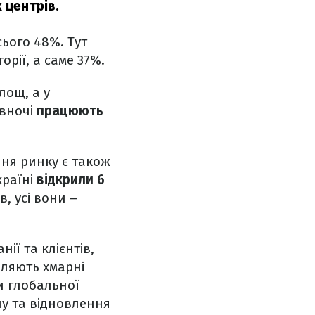
 центрів.
ього 48%. Тут
рії, а саме 37%.
лощ, а у
івночі
працюють
ння ринку є також
країні
відкрили 6
, усі вони –
ії та клієнтів,
оляють хмарні
и глобальної
пу та відновлення