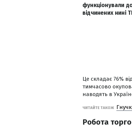
функціонували до
відчинених нині Т
Це складає 76% ві
тимчасово окупова
наводять в Українс
Гнучк
ЧИТАЙТЕ ТАКОЖ
Робота торго