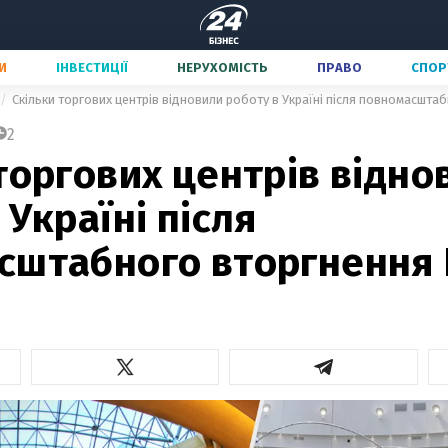
И
ІНВЕСТИЦІЇ
НЕРУХОМІСТЬ
ПРАВО
СПОР
Скільки торгових центрів відновили роботу в Україні після повномасшта
2
торгових центрів відно
 Україні після
сштабного вторгнення 