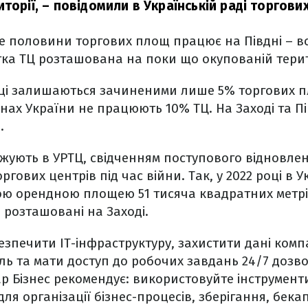
торії,
– повідомили в Українській раді торгових
е половини торгових площ працює на Півдні – вс
ка ТЦ розташована на поки що окупованій терито
иці залишаються зачиненими лише 5% торгових п
нах України не працюють 10% ТЦ. На Заході та П
и
.
ажують в УРТЦ, свідченням поступового відновле
ргових центрів під час війни. Так, у 2022 році в У
ю орендною площею 51 тисяча квадратних метрів
розташовані на Заході.
зпечити IT-інфраструктуру, захистити дані компан
ль та мати доступ до робочих завдань 24/7 дозв
тар Бізнес рекомендує: використовуйте інструмент
ля організації бізнес-процесів, зберігання, бека