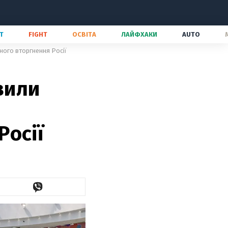
Т
FIGHT
ОСВІТА
ЛАЙФХАКИ
AUTO
бного вторгнення Росії
вили
Росії