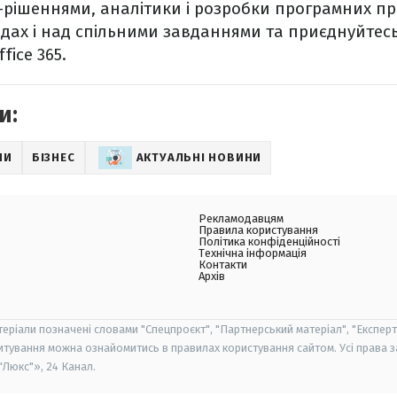
T-рішеннями, аналітики і розробки програмних пр
ах і над спільними завданнями та приєднуйтесь 
fice 365.
и:
НИ
БІЗНЕС
АКТУАЛЬНІ НОВИНИ
Рекламодавцям
Правила користування
Політика конфіденційності
Технічна інформація
Контакти
Архів
теріали позначені словами "Спецпроєкт", "Партнерський матеріал", "Експерт
итування можна ознайомитись в правилах користування сайтом. Усі права 
Люкс"», 24 Канал.