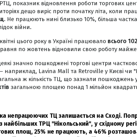
РТЦ, показник відновлення роботи торгових цен
торіях дещо виріс проти початку літа, коли пр
ощ
. Не працюють нині близько 10%, більша частка
ідок війни.
 квітні цього року в Україні працювало
всього 10
 травня по жовтень відновили свою роботу майже 
деякі значно пошкоджені торгові центри частков
 наприклад, Lavina Mall та Retroville у Києві чи 
 Загальна ж кількість ТЦ, що зазнали пошкоджень 
ктів
загальною площею понад 1 мільйон квадратн
ка непрацюючих ТЦ залишається на Сході. Поп
з найбільших ТРЦ "Нікольський", у східному ре
гових площ, 25% не працюють, а 46% розташов