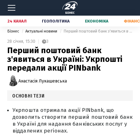
24 КАНАЛ
ГЕОПОЛІТИКА
ЕКОНОМІКА
ФІНАНС
Бізнес
Актуальні новини
Перший поштовий банк з'явиться в Україні: Укрпошті передали акції PINbank
28 січня,
15:30
3
Перший поштовий банк
з'явиться в Україні: Укрпошті
передали акції PINbank
Анастасія Лукашевська
ОСНОВНІ ТЕЗИ
Укрпошта отримала акції PINbank, що
дозволить створити перший поштовий банк
в Україні для надання банківських послуг у
віддалених регіонах.