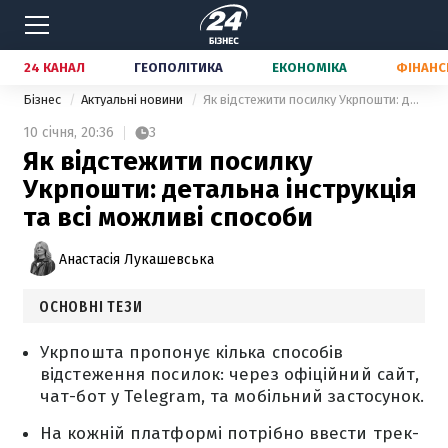
24 КАНАЛ
ГЕОПОЛІТИКА
ЕКОНОМІКА
ФІНАНС
Бізнес
Актуальні новини
Як відстежити посилку Укрпошти: детальна інструкція та всі можливі способи
10 січня,
20:36
3
Як відстежити посилку
Укрпошти: детальна інструкція
та всі можливі способи
Анастасія Лукашевська
ОСНОВНІ ТЕЗИ
Укрпошта пропонує кілька способів
відстеження посилок: через офіційний сайт,
чат-бот у Telegram, та мобільний застосунок.
На кожній платформі потрібно ввести трек-