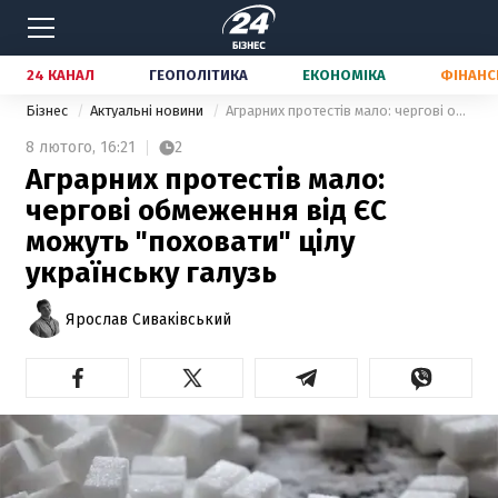
24 КАНАЛ
ГЕОПОЛІТИКА
ЕКОНОМІКА
ФІНАНС
Бізнес
Актуальні новини
Аграрних протестів мало: чергові обмеження від ЄС можуть "поховати" цілу українську галузь
8 лютого,
16:21
2
Аграрних протестів мало:
чергові обмеження від ЄС
можуть "поховати" цілу
українську галузь
Ярослав Сиваківський