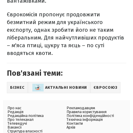
вантажівками.
Єврокомісія пропонує продовжити
безмитний режим для українського
експорту, однак зробити його не таким
ліберальним. Для найчутливіших продуктів
– м'яса птиці, цукру та яєць – по суті
вводяться квоти.
Пов'язані теми:
БІЗНЕС
АКТУАЛЬНІ НОВИНИ
ЄВРОСОЮЗ
Про нас
Рекламодавцям
Редакція
Правила користування
Редакційна політика
Політика конфіденційності
Про телеканал
Технічна інформація
Телеведучі
Контакти
Вакансії
Архів
Структура власності