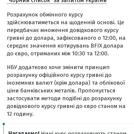
"чорний список" за запитом України
Розрахунок обмінного курсу
здійснюватиметься на щоденній основі. Це
передбачає множення довідкового курсу
гривні до долара, зафіксованого о 12:00, на
середнє значення котирувань BFIX долара
до євро, отриманих між 10:30 та 12:00.
НБУ додатково хоче змінити принцип
розрахунку офіційного курсу гривні до
іноземних валют (крім долара) та облікової
ціни банківських металів. Пропонується
застосувати методи подібні до розрахунку
довідкового курсу гривні до євро станом на
12 годину.
Нагадаємо!
Нині курс розраховують станом