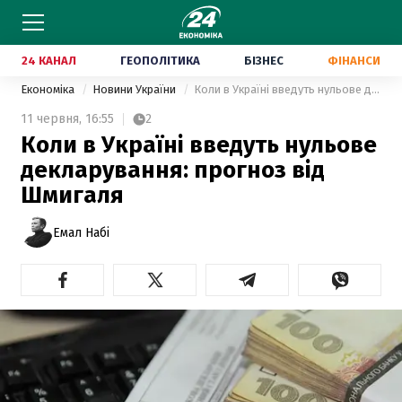
24 КАНАЛ
ГЕОПОЛІТИКА
БІЗНЕС
ФІНАНСИ
Економіка
Новини України
Коли в Україні введуть нульове декларування: прогноз від Шмигаля
11 червня,
16:55
2
Коли в Україні введуть нульове
декларування: прогноз від
Шмигаля
Емал Набі