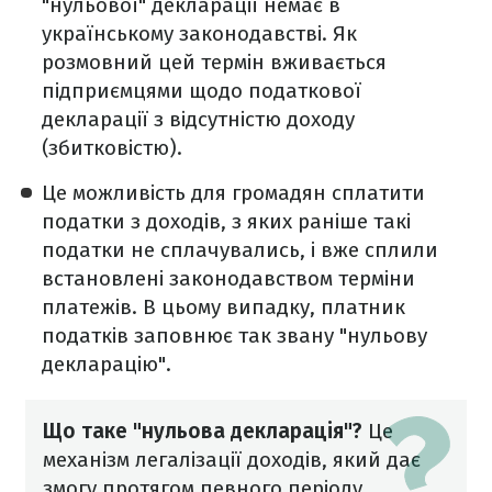
"нульової" декларації немає в
українському законодавстві. Як
розмовний цей термін вживається
підприємцями щодо податкової
декларації з відсутністю доходу
(збитковістю).
Це можливість для громадян сплатити
податки з доходів, з яких раніше такі
податки не сплачувались, і вже сплили
встановлені законодавством терміни
платежів. В цьому випадку, платник
податків заповнює так звану "нульову
декларацію".
Що таке "нульова декларація"?
Це
механізм легалізації доходів, який дає
змогу протягом певного періоду