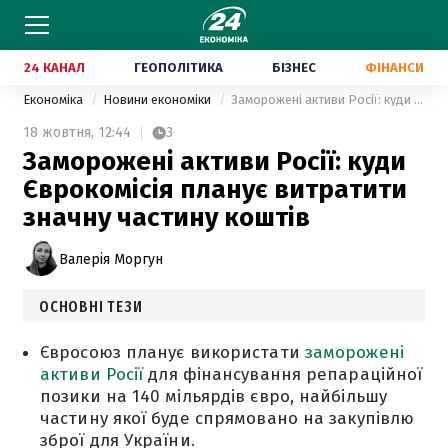
24 КАНАЛ
ГЕОПОЛІТИКА
БІЗНЕС
ФІНАНСИ
Економіка
Новини економіки
Заморожені активи Росії: куди Єврокомісія планує витратити значну частину коштів
18 жовтня,
12:44
3
Заморожені активи Росії: куди
Єврокомісія планує витратити
значну частину коштів
Валерія Моргун
ОСНОВНІ ТЕЗИ
Євросоюз планує використати
заморожені
активи Росії
для фінансування репараційної
позики на 140 мільярдів євро, найбільшу
частину якої буде спрямовано на закупівлю
зброї для України.