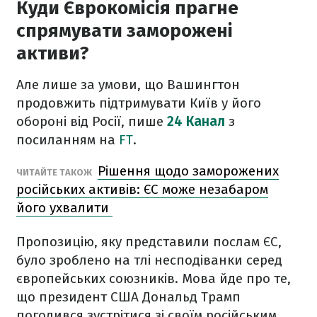
Куди Єврокомісія прагне
спрямувати заморожені
активи?
Але лише за умови, що Вашингтон
продовжить підтримувати Київ у його
обороні від Росії, пише
24 Канал
з
посиланням на
FT
.
Рішення щодо заморожених
ЧИТАЙТЕ ТАКОЖ
російських активів: ЄС може незабаром
його ухвалити
Пропозицію, яку представили послам ЄС,
було зроблено на тлі несподіванки серед
європейських союзників. Мова йде про те,
що президент США Дональд Трамп
погодився зустрітися зі своїм російським