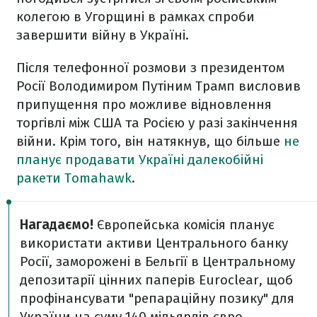
колегою в Угорщині в рамках спроби
завершити війну в Україні.
Після телефонної розмови з президентом
Росії Володимиром Путіним Трамп висловив
припущення про можливе відновлення
торгівлі між США та Росією у разі закінчення
війни. Крім того, він натякнув, що більше
не
планує продавати Україні далекобійні
ракети Tomahawk
.
Нагадаємо!
Європейська комісія планує
використати активи Центрального банку
Росії, заморожені в Бельгії в Центральному
депозитарії цінних паперів Euroclear, щоб
профінансувати "репараційну позику" для
України на суму 140 мільярдів євро.