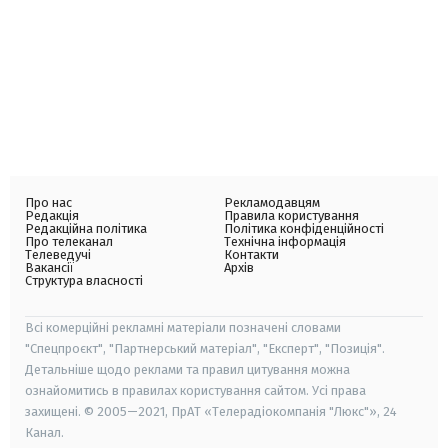
Про нас
Рекламодавцям
Редакція
Правила користування
Редакційна політика
Політика конфіденційності
Про телеканал
Технічна інформація
Телеведучі
Контакти
Вакансії
Архів
Структура власності
Всі комерційні рекламні матеріали позначені словами
"Спецпроєкт", "Партнерський матеріал", "Експерт", "Позиція".
Детальніше щодо реклами та правил цитування можна
ознайомитись в правилах користування сайтом. Усі права
захищені. © 2005—2021, ПрАТ «Телерадіокомпанія "Люкс"», 24
Канал.