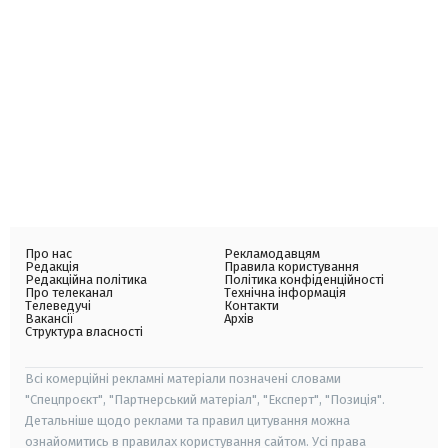
Про нас
Рекламодавцям
Редакція
Правила користування
Редакційна політика
Політика конфіденційності
Про телеканал
Технічна інформація
Телеведучі
Контакти
Вакансії
Архів
Структура власності
Всі комерційні рекламні матеріали позначені словами
"Спецпроєкт", "Партнерський матеріал", "Експерт", "Позиція".
Детальніше щодо реклами та правил цитування можна
ознайомитись в правилах користування сайтом. Усі права