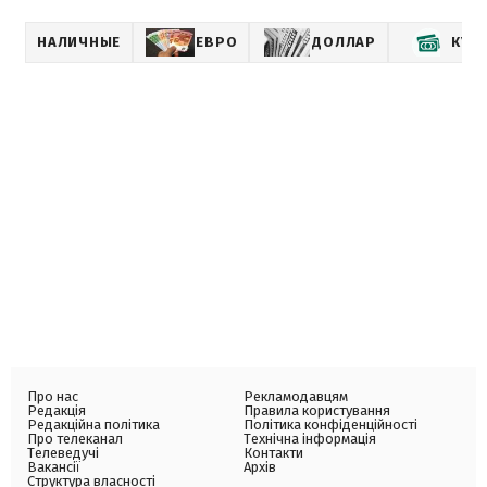
НАЛИЧНЫЕ
ЕВРО
ДОЛЛАР
КУР
Про нас
Рекламодавцям
Редакція
Правила користування
Редакційна політика
Політика конфіденційності
Про телеканал
Технічна інформація
Телеведучі
Контакти
Вакансії
Архів
Структура власності