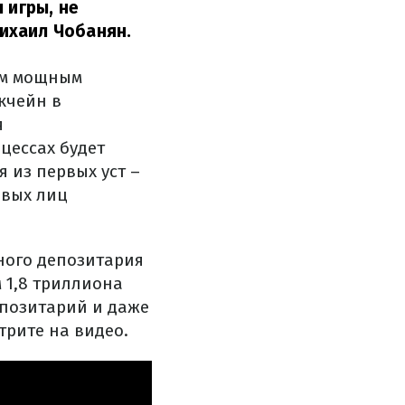
 игры, не
ихаил Чобанян.
ым мощным
кчейн в
я
цессах будет
 из первых уст –
рвых лиц
ного депозитария
 1,8 триллиона
епозитарий и даже
трите на видео.