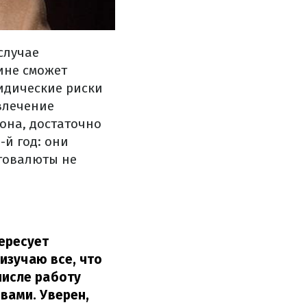
случае
ине сможет
идические риски
влечение
она, достаточно
-й год: они
птовалюты не
ересует
изучаю все, что
числе работу
вами. Уверен,