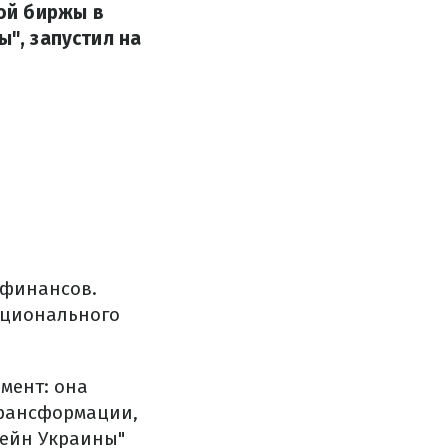
ой биржы в
ы", запустил на
 финансов.
ационального
мент: она
трансформации,
чейн Украины"