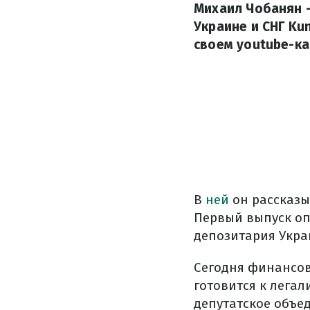
Михаил Чобанян 
Украине и СНГ Ku
своем youtube-ка
В
ней
он рассказы
Первый выпуск оп
депозитария Укра
Сегодня финансов
готовится к лега
депутатское объе