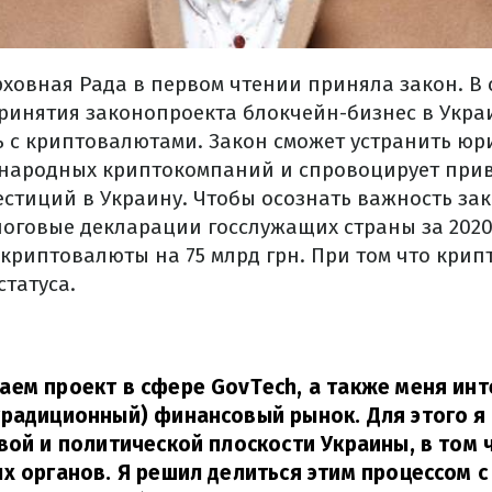
рховная Рада в первом чтении приняла закон. В 
ринятия законопроекта блокчейн-бизнес в Укра
ь с криптовалютами. Закон сможет устранить юр
ународных криптокомпаний и спровоцирует при
стиций в Украину. Чтобы осознать важность зак
логовые декларации госслужащих страны за 2020
криптовалюты на 75 млрд грн. При том что кри
татуса.
ем проект в сфере GovTech, а также меня инт
радиционный) финансовый рынок. Для этого я 
вой и политической плоскости Украины, в том 
х органов. Я решил делиться этим процессом с 