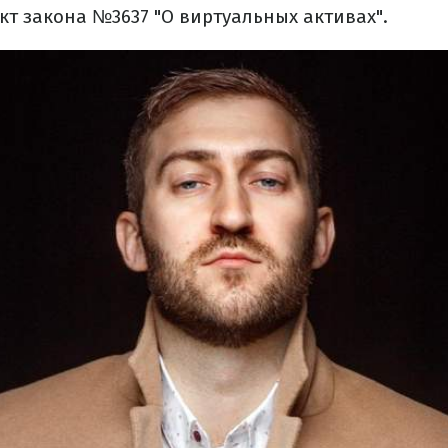
кт закона №3637 "О виртуальных активах".