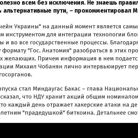
полезно всем без исключения. Не знаешь правил
 альтернативные пути,
– прокомментировал М
чейн Украины" на данный момент является сам
м инструментом для интеграции технологии бло
ы и во все государственные процессы. Благодар
формату "Гос. Анатомия" разобраться в этих про
ех желающих. Причем информация в нем подается
ации Михаил Чобанян лично интервьюирует пе
госорганов.
ыпуска стал Миндаугас Бакас – глава Националь
ассказал, что НДУ хранит акций общим номиналом
 кто каждый день отражает хакерские атаки на д
олетним "прадедушкой" биткоина. Детальнее смо