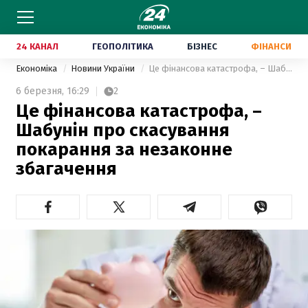
24 КАНАЛ
ГЕОПОЛІТИКА
БІЗНЕС
ФІНАНСИ
Економіка
Новини України
Це фінансова катастрофа, – Шабунін про скасування покарання за незаконне збагачення
6 березня,
16:29
2
Це фінансова катастрофа, –
Шабунін про скасування
покарання за незаконне
збагачення