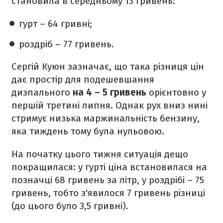
становила в середньому 13 гривень:
гурт – 64 гривні;
роздріб – 77 гривень.
Сергій Куюн зазначає, що така різниця цін
дає простір для подешевшання
дизпального
на 4 – 5 гривень
орієнтовно у
першій третині липня. Однак рух вниз нині
стримує низька маржинальність бензину,
яка тиждень тому була нульовою.
На початку цього тижня ситуація дещо
покращилася: у гурті ціна встановилася на
позначці 68 гривень за літр, у роздрібі – 75
гривень, тобто з'явилося 7 гривень різниці
(до цього було 3,5 гривні).