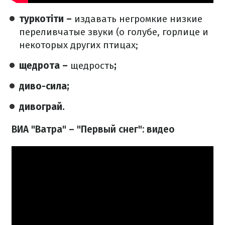
туркотіти –
издавать негромкие низкие
переливчатые звуки (о голубе, горлице и
некоторых других птицах;
щедрота –
щедрость
;
диво-сила;
дивограй.
ВИА "Ватра" – "Первый снег": видео