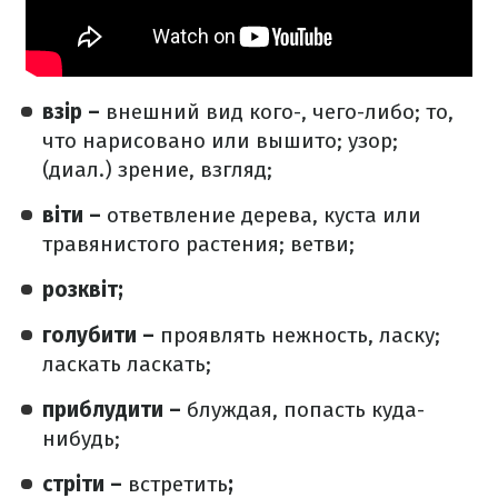
взір –
внешний вид кого-, чего-либо; то,
что нарисовано или вышито; узор;
(диал.) зрение, взгляд;
віти –
ответвление дерева, куста или
травянистого растения; ветви;
розквіт;
голубити –
проявлять нежность, ласку;
ласкать ласкать;
приблудити –
блуждая, попасть куда-
нибудь;
стріти –
встретить
;