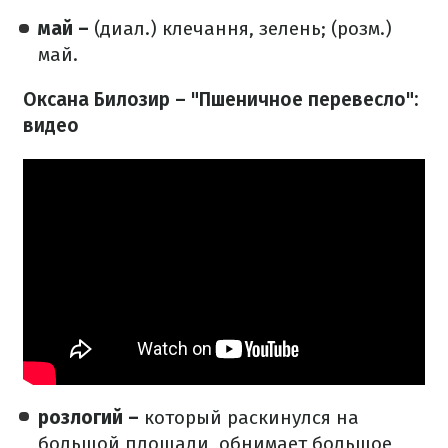
май –
(диал.) клечання, зелень; (розм.)
май.
Оксана Билозир – "Пшеничное перевесло":
видео
розлогий –
который раскинулся на
большой площади, обнимает большое