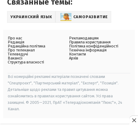
Связанные темы:
УКРАИНСКИЙ ЯЗЫК
САМОРАЗВИТИЕ
Про нас
Рекламодавцям
Редакція
Правила користування
Редакційна політика
Політика конфіденційності
Про телеканал
Технічна інформація
Телеведучі
Контакти
Вакансії
Архів
Структура власності
Всі комерційні рекламні матеріали позначені словами
"Спецпроєкт", "Партнерський матеріал", "Експерт", "Позиція".
Детальніше щодо реклами та правил цитування можна
ознайомитись в правилах користування сайтом. Усі права
захищені. © 2005—2021, ПрАТ «Телерадіокомпанія "Люкс"», 24
Канал.