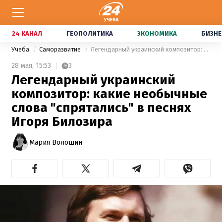
24 КАНАЛ
ГЕОПОЛИТИКА
ЭКОНОМИКА
БИЗНЕ
Учеба
Саморазвитие
Легендарный украинский композитор: какие необычные слова "спрятались" в песнях Игоря Билозира
28 мая,
15:53
3
Легендарный украинский
композитор: какие необычные
слова "спрятались" в песнях
Игоря Билозира
Мария Волошин