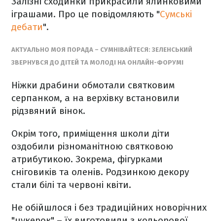
Залізні сходинки прикрасили ялинковими
іграшами. Про це повідомляють "
Сумські
дебати
".
АКТУАЛЬНО МОЯ ПОРАДА – СУМНІВАЙТЕСЯ: ЗЕЛЕНСЬКИЙ
ЗВЕРНУВСЯ ДО ДІТЕЙ ТА МОЛОДІ НА ОНЛАЙН-ФОРУМІ
Ніжки драбини обмотали святковим
серпанком, а на верхівку встановили
рідзвяний вінок.
Окрім того, приміщення школи діти
оздобили різноманітною святковою
атрибутикою. Зокрема, фігурками
сніговиків та оленів. Родзинкою декору
стали білі та червоні квіти.
Не обійшлося і без традиційних новорічних
"цукерок" – їх виготовили з кольорової