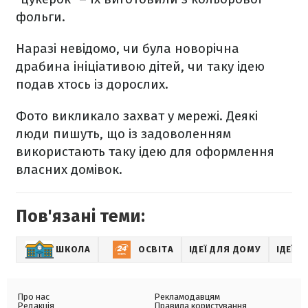
фольги.
Наразі невідомо, чи була новорічна
драбина ініціативою дітей, чи таку ідею
подав хтось із дорослих.
Фото викликало захват у мережі. Деякі
люди пишуть, що із задоволенням
використають таку ідею для оформлення
власних домівок.
Пов'язані теми:
ШКОЛА
ОСВІТА
ІДЕЇ ДЛЯ ДОМУ
ІДЕЇ Д
Про нас
Рекламодавцям
Редакція
Правила користування