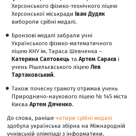
Херсонського фізико-технічного ліцею
Херсонської міськради
Іван Дудяк
вибороли срібні медалі.
Бронзові медалі забрали учні
Українського фізико-математичного
ліцею КНУ ім. Тараса Шевченка –
Катерина Салтовець
та
Артем Сараєв
і
учень Рішельєвського ліцею
Лев
Тартаковський
.
Також почесну грамоту отримав учень
Природничо-наукового ліцею № 145 міста
Києва
Артем Дяченко
.
До слова, раніше
чотири срібні медалі
здобула українська збірна на Міжнародній
учнівській олімпіаді з інформатики.