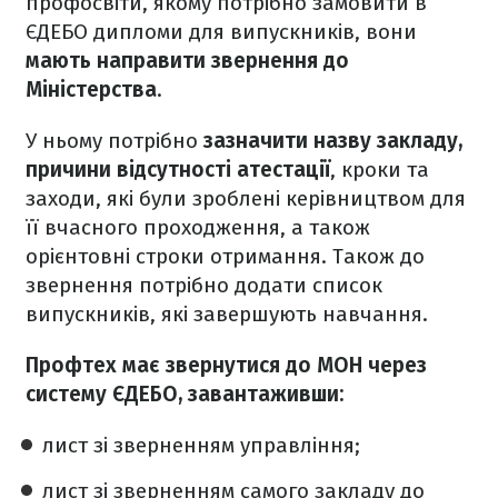
профосвіти, якому потрібно замовити в
ЄДЕБО дипломи для випускників, вони
мають направити звернення до
Міністерства
.
У ньому потрібно
зазначити назву закладу,
причини відсутності атестації
, кроки та
заходи, які були зроблені керівництвом для
її вчасного проходження, а також
орієнтовні строки отримання. Також до
звернення потрібно додати список
випускників, які завершують навчання.
Профтех має звернутися до МОН через
систему ЄДЕБО, завантаживши:
лист зі зверненням управління;
лист зі зверненням самого закладу до