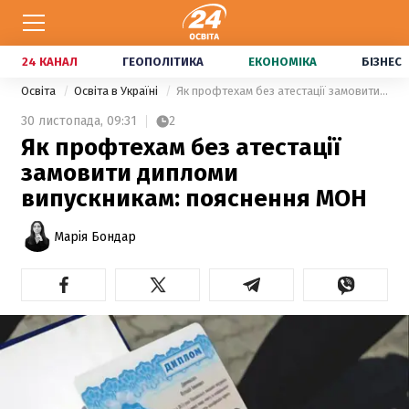
24 КАНАЛ
ГЕОПОЛІТИКА
ЕКОНОМІКА
БІЗНЕС
Освіта
Освіта в Україні
Як профтехам без атестації замовити дипломи випускникам: пояснення МОН
30 листопада,
09:31
2
Як профтехам без атестації
замовити дипломи
випускникам: пояснення МОН
Марія Бондар