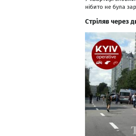
нібито не була зар
Стріляв через д