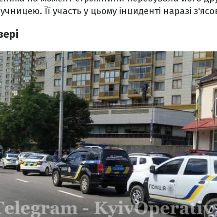
учницею. Її участь у цьому інциденті наразі з'ясо
вері