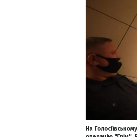
На Голосіївському
операцію "Грім". 