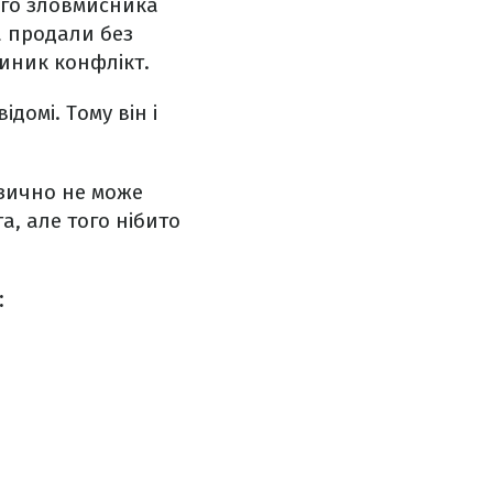
ого зловмисника
а продали без
виник конфлікт.
домі. Тому він і
ізично не може
а, але того нібито
: