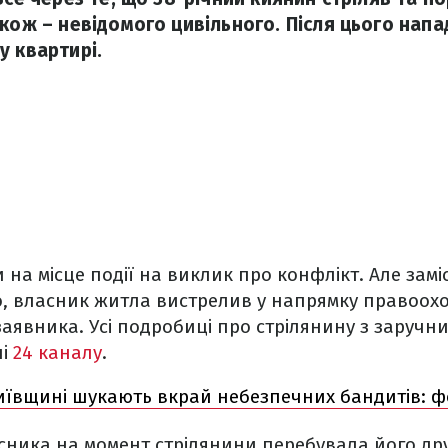
акож – невідомого цивільного. Після цього напа
у квартирі.
 на місце події на виклик про конфлікт. Але замі
, власник житла вистрелив у напрямку правоохо
заявника. Усі подробиці про стрілянину з заручни
лі
24 каналу
.
иївщині шукають вкрай небезпечних бандитів: ф
исника на момент стрілянини перебувала його др