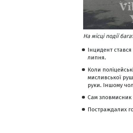
На місці події баг
Інцидент стався 
липня.
Коли поліцейськ
мисливської руш
руки. Іншому чо
Сам зловмисник 
Постраждалих го