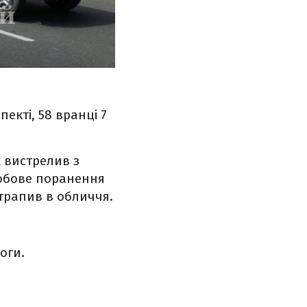
екті, 58 вранці 7
 вистрелив з
робове поранення
отрапив в обличчя.
оги.