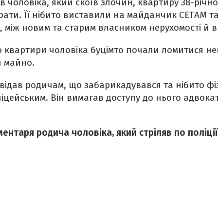
в чоловіка, який скоїв злочин, квартиру 38-річн
рати. Її нібито виставили на майданчик СЕТАМ т
ж, між новим та старим власником нерухомості й 
о квартири чоловіка буцімто почали ломитися неві
 майно.
відав родичам, що забарикадувався та нібито ф
ліцейським. Він вимагав доступу до нього адвокат
ментаря родича чоловіка, який стріляв по поліції