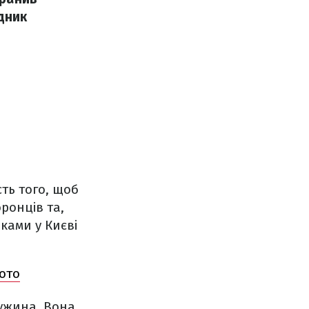
дник
сть того, щоб
ронців та,
ками у Києві
ото
ужина. Вона