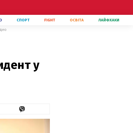
О
СПОРТ
FIGHT
ОСВІТА
ЛАЙФХАКИ
ідео
идент у