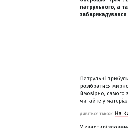
патрульного, а т
забарикадувався 
Патрульні прибули
розібратися мирно
ймовірно, самого 
читайте у матеріа
На К
ДИВІТЬСЯ ТАКОЖ
У квартирі зловм