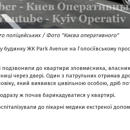
ато поліцейських / Фото "Києва оперативного"
у будинку ЖК Park Avenue на Голосіївському просп
і подзвонили до квартири зловмисника, власник
ниці через двері. Один з патрульних отримав д
ловіку, який виявився цивільною особою, дріб п
одразу ж почав барикадуватися у квартирі.
спіталізували до лікарні медики екстреної допом