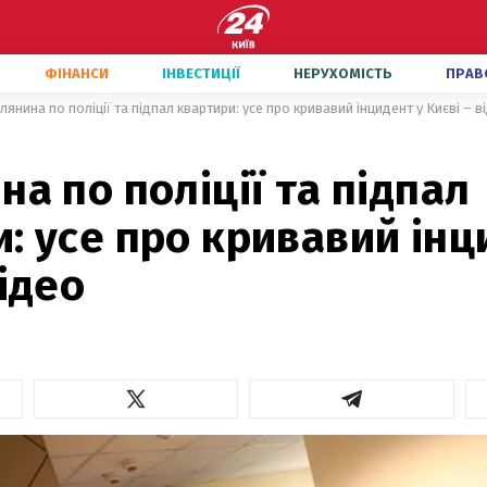
ФІНАНСИ
ІНВЕСТИЦІЇ
НЕРУХОМІСТЬ
ПРАВ
ілянина по поліції та підпал квартири: усе про кривавий інцидент у Києві – в
на по поліції та підпал
: усе про кривавий інц
відео