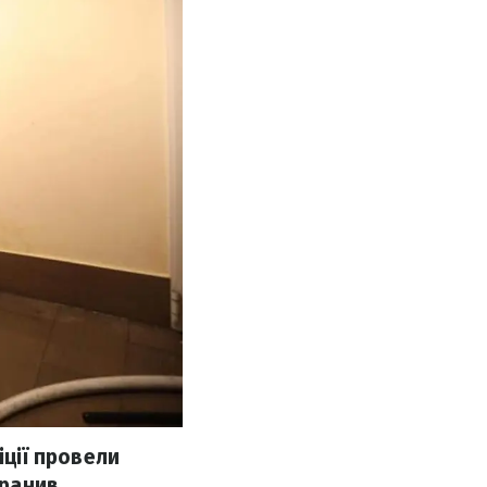
іції провели
оранив