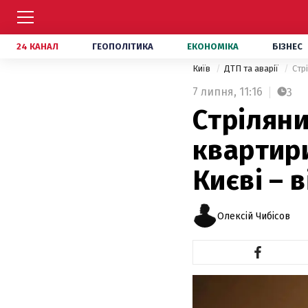
24 КАНАЛ
ГЕОПОЛІТИКА
ЕКОНОМІКА
БІЗНЕС
Київ
ДТП та аварії
Стр
7 липня,
11:16
3
Стріляни
квартири
Києві – 
Олексій Чибісов