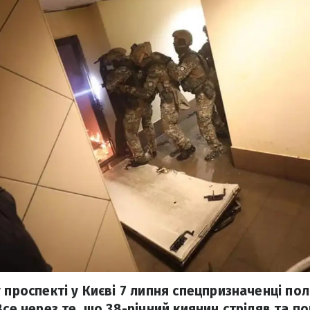
 проспекті у Києві 7 липня спецпризначенці пол
Все через те, що 38-річний киянин стріляв та п